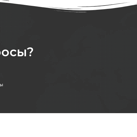
росы?
ты