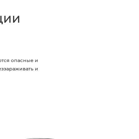
ции
ются опасные и
еззараживать и