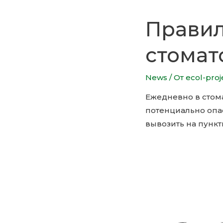
Правил
стомат
News
/ От
ecol-proj
Ежедневно в стома
потенциально опа
вывозить на пунк