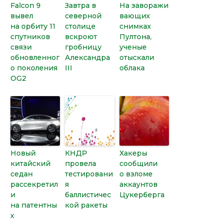
Falcon 9
Завтра в
На заворажи
вывел
северной
вающих
на орбиту 11
столице
снимках
спутников
вскроют
Пултона,
связи
гробницу
ученые
обновленног
Александра
отыскали
о поколения
III
облака
OG2
Новый
КНДР
Хакеры
китайский
провела
сообщили
седан
тестировани
о взломе
рассекретил
я
аккаунтов
и
баллистичес
Цукерберга
на патентны
кой ракеты
х