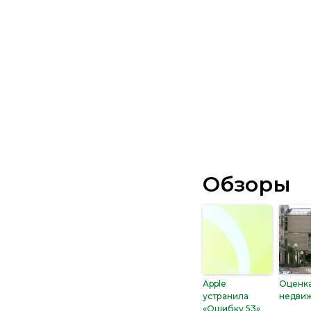
Обзоры
Apple
Оценк
устранила
недви
«Ошибку 53»