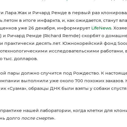
и Лара Жак и Ричард Ремде в первый раз клониров
ь летом в итоге инфаркта, и, как ожидается, станут в
щенков уже 26 декабря, информирует
LifeNews
. Хозя
s) и Ричард Ремде (Richard Remde) скорбят о домашн
 практически десять лет. Южнокорейский фонд Soo
технологическими исследовательскими работами, 
о тыс. долларов.
кой пары должно случится под Рождество. К настоя
мпании выполнили уже около 700 похожих заказов. 
ик «Суама», образцы ДНК были взяты у собаки спустя
в практике нашей лаборатории, когда клетки для кло
ень долго
после смерти
».