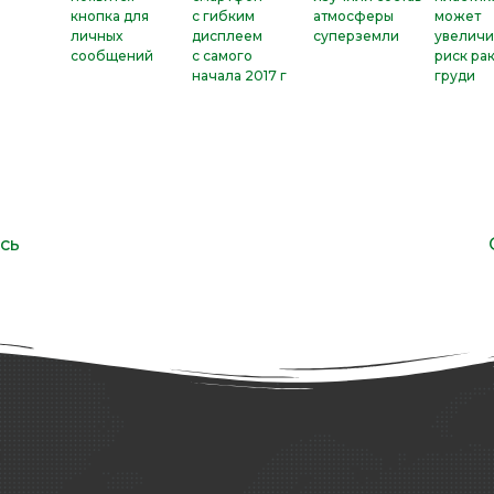
кнопка для
с гибким
атмосферы
может
личных
дисплеем
суперземли
увеличи
сообщений
с самого
риск ра
начала 2017 г
груди
сь