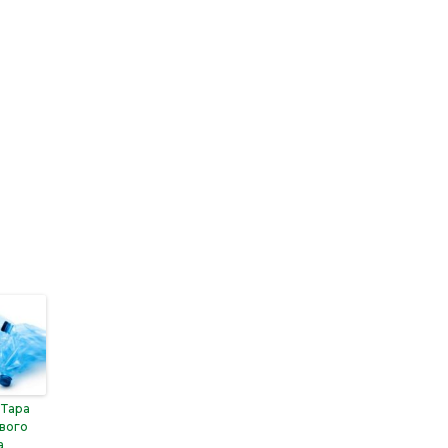
 Тара
вого
а