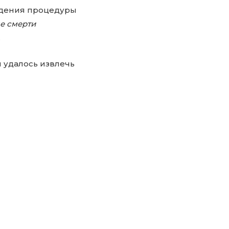
едения процедуры
е смерти
.
и удалось извлечь