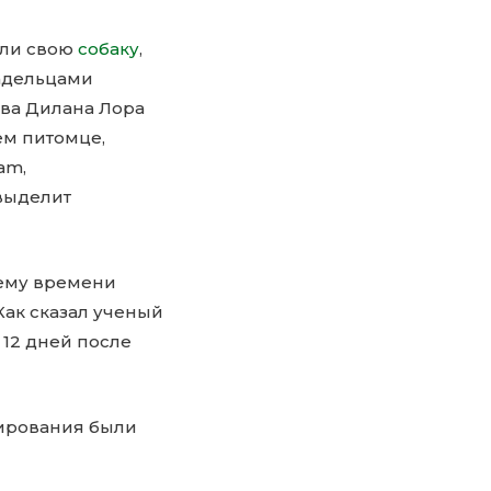
али свою
собаку
,
ладельцами
ева Дилана Лора
ем питомце,
am,
выделит
щему времени
Как сказал ученый
 12 дней после
нирования были