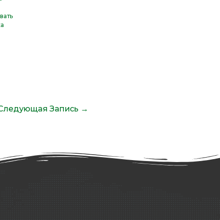
вать
ка
Следующая Запись
→