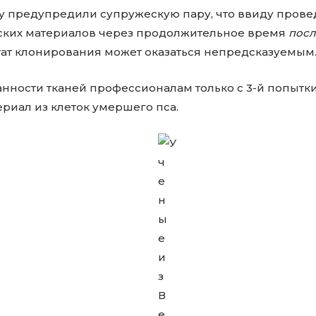
у предупредили супружескую пару, что ввиду пров
ских материалов через продолжительное время
посл
тат клонирования может оказаться непредсказуемым
анности тканей профессионалам только с 3-й попытк
риал из клеток умершего пса.