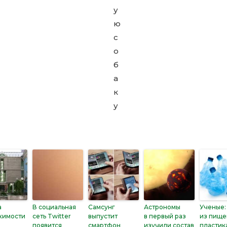
а
В социальная
Самсунг
Астрономы
Ученые:
жимости
сеть Twitter
выпустит
в первый раз
из пище
появится
смартфон
изучили состав
пластик