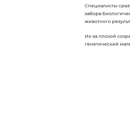
Специалисты сраз
забора биологиче
животного резуль
Из-за плохой сохр
генетический мате