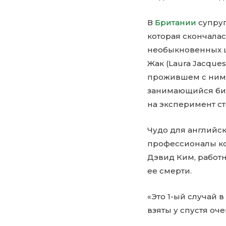
В
Британии
супруг
которая скончалас
необыкновенных 
Жак (Laura Jacque
прожившем с ними
занимающийся био
на эксперимент ст
Чудо для английс
профессионалы ко
Дэвид Ким, работн
ее смерти.
«Это 1-ый случай 
взяты у спустя оч