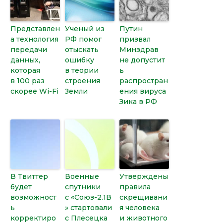
Представлен
Ученый из
Путин
а технология
РФ помог
призвал
передачи
отыскать
Минздрав
данных,
ошибку
не допустит
которая
в теории
ь
в 100 раз
строения
распростран
скорее Wi-Fi
Земли
ения вируса
Зика в РФ
В Твиттер
Военные
Утверждены
будет
спутники
правила
возможност
с «Союз-2.1В
скрещивани
ь
» стартовали
я человека
корректиро
с Плесецка
и животного