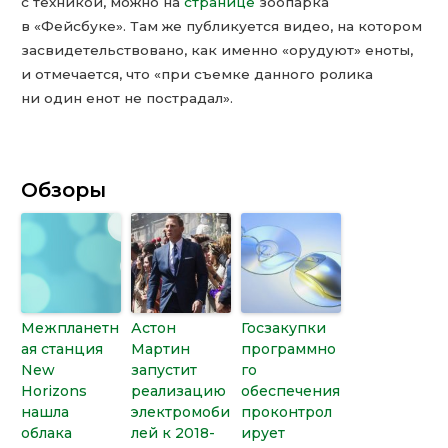
с техникой, можно на
странице
зоопарка
в «Фейсбуке». Там же публикуется видео, на котором
засвидетельствовано, как именно «орудуют» еноты,
и отмечается, что «при съемке данного ролика
ни один енот не пострадал».
Обзоры
Межпланетн
Астон
Госзакупки
ая станция
Мартин
программно
New
запустит
го
Horizons
реализацию
обеспечения
нашла
электромоби
проконтрол
облака
лей к 2018-
ирует