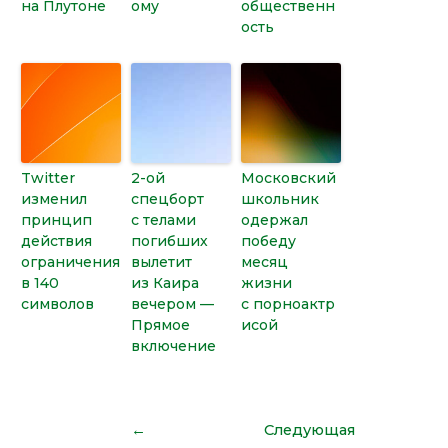
на Плутоне
ому
общественн
ость
Twitter
2-ой
Московский
изменил
спецборт
школьник
принцип
с телами
одержал
действия
погибших
победу
ограничения
вылетит
месяц
в 140
из Каира
жизни
символов
вечером —
с порноактр
Прямое
исой
включение
←
Следующая