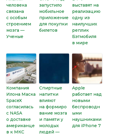
человека
запустило
выставят на
связана
мобильное
реализацию
с особым
приложение
одну из
строением
для покупки
наилучших
мозга —
билетов
реплик
Ученые
Бэтмобиля
в мире
Компания
Спиртные
Apple
Илона Маска
напитки
работает над
SpaceX
влияют
новыми
согласилась
на формиро
беспроводн
с NASA
вание мозга
ыми
о доставке
и памяти у
наушниками
американце
молодых
для iPhone 7
в к МКС
людей —