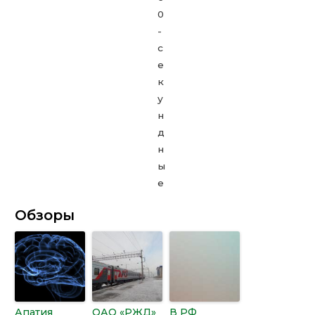
Обзоры
Апатия
ОАО «РЖД»
В РФ