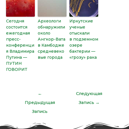
Сегодня
Археологи
Иркутские
состоится
обнаружили
ученые
ежегодная
около
отыскали
пресс-
Ангкор-Вата
в подземном
конференци
в Камбодже
озере
я Владимира
средневеко
бактерии —
Путина —
вые города
«грозу» рака
ПУТИН
ГОВОРИТ
←
Следующая
Предыдущая
Запись
→
Запись