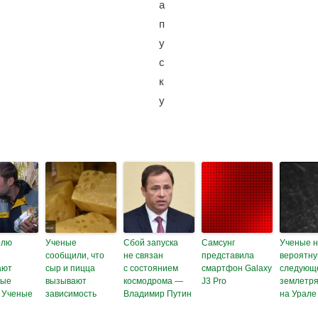
олю
Ученые
Сбой запуска
Самсунг
Ученые н
сообщили, что
не связан
представила
вероятну
ают
сыр и пицца
с состоянием
смартфон Galaxy
следующ
ные
вызывают
космодрома —
J3 Pro
землетр
 Ученые
зависимость
Владимир Путин
на Урале