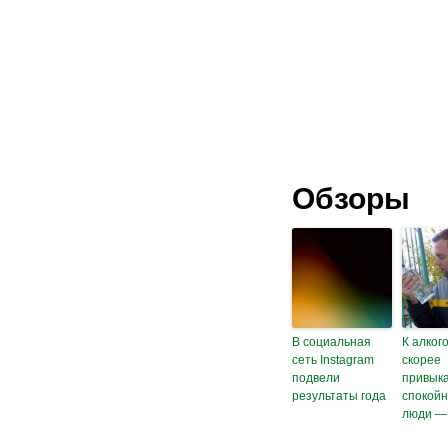
Обзоры
В социальная
К алког
сеть Instagram
скорее
подвели
привык
результаты года
спокой
люди —