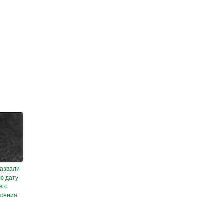
азвали
ю дату
его
ясения