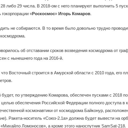
 28 либо 29 числа. В 2018-ом с него планируют выполнить 5 пуск
 гокорпорации «
Роскосмос
»
Игорь Комаров
.
водить не собираются. В то время было довольно трудно провод
 космодрома.
говорилось об отставании сроков возведения космодрома от графи
ен с нынешнего года на 2016-й.
 что Восточный строится в Амурской области с 2010 года, его 
етров.
будет, по утверждению Комарова, обеспечен пусками с 2018 по
 целью обеспечения Российской Федерации полного доступа в 
течественной космонавтики от космодрома Байконур, расположен
ане). Ракета-носитель «Союз-2.1а» должна будет вывести на ор
 «Михайло Ломоносов», а кроме этого наноспутник SamSat-218.