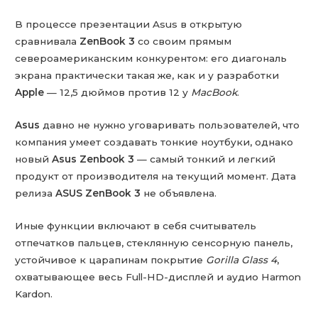
В процессе презентации Asus в открытую
сравнивала
ZenBook 3
со своим прямым
североамериканским конкурентом: его диагональ
экрана практически такая же, как и у разработки
Apple
— 12,5 дюймов против 12 у
MacBook
.
Asus
давно не нужно уговаривать пользователей, что
компания умеет создавать тонкие ноутбуки, однако
новый
Asus
Zenbook 3
— самый тонкий и легкий
продукт от производителя на текущий момент. Дата
релиза
ASUS ZenBook 3
не объявлена.
Иные функции включают в себя считыватель
отпечатков пальцев, стеклянную сенсорную панель,
устойчивое к царапинам покрытие
Gorilla Glass 4
,
охватывающее весь Full-HD-дисплей и аудио Harmon
Kardon.