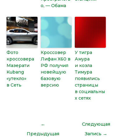
о, — Обама
Фото
Кроссовер
У тигра
кроссовера
Лифан X60 в
Амура
Мазерати
РФ получил
и козла
Kubang
новейшую
Тимура
«утекло»
базовую
появились
в Сеть
версию
страницы
в социальны
х сетях
←
Следующая
Предыдущая
Запись
→