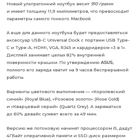
Новый ультратонкий ноутбук весит
910 грамм
и имеет толщину 11,9 миллиметров, что превосходит
параметры самого тонкого
Macbook
.
А еще для данного ноутбука будет предоставляться
аксессуар USB-C Universal Dock с портами USB Type-
C и Type-A, HDMI, VGA, RJ45 и кардридером «3 в 1».
Дисплей занимает целых 82% внутренней
поверхности крышки. По утверждению
ASUS
,
полного его заряда хватит на 9 часов беспрерывной
работы.
Варианты цветового выполнения — «Королевский
синий» (Royal Blue), «Розовое золото» (Rose Gold)
и «Кварцевый серый» (Quartz Grey). А заряжаться
до 60% девайс сумеет всего за 49 мин.
Версию же потоковую начинят процессором i5, дадут
4ГБайт оперативной памяти и SSD-диск размером