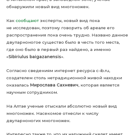
обнаружили новый вид многоножек.
Как
сообщают
эксперты, новый вид пока
не исследован, поэтому говорить об ареале его
распространения пока очень трудно. Названо данное
двупарноногое существо было в честь того места,
где оно было в первый раз найдено, а именно
«
Sibiriulus baigazanensis
».
Согласно сведениям интернет ресурса c-ib.ru,
создателем столь нетрадиционной живой находки
оказалась
Мирослава Сахневич
, которая является
научным сотрудником.
На Алтае ученые отыскали абсолютно новый вид
многоножек. Насекомое отнесли к числу
двупарноногих многоножек.
Интересно также то, что их наружный скелет имеет