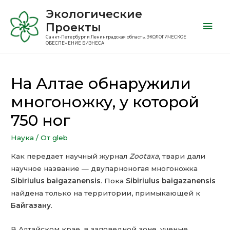
Экологические
Проекты
Санкт-Петербург и Ленинградская область. ЭКОЛОГИЧЕСКОЕ
ОБЕСПЕЧЕНИЕ БИЗНЕСА
На Алтае обнаружили
многоножку, у которой
750 ног
Наука
/ От
gleb
Как передает научный журнал
Zootaxa
, твари дали
научное название — двупарноногая многоножка
Sibiriulus baigazanensis
. Пока
Sibiriulus baigazanensis
найдена только на территории, примыкающей к
Байгазану
.
В Алтайском крае, в заповедной зоне, ученые