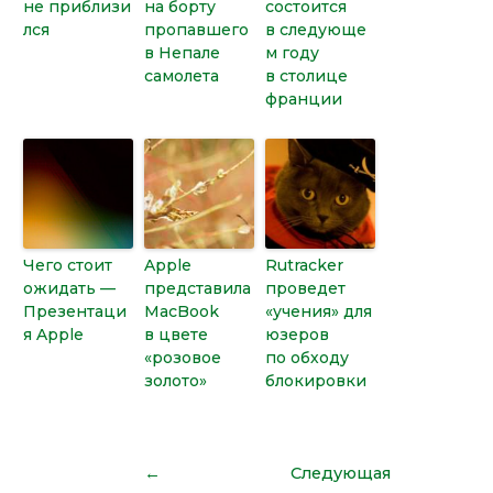
не приблизи
на борту
состоится
лся
пропавшего
в следующе
в Непале
м году
самолета
в столице
франции
Чего стоит
Apple
Rutracker
ожидать —
представила
проведет
Презентаци
MacBook
«учения» для
я Apple
в цвете
юзеров
«розовое
по обходу
золото»
блокировки
←
Следующая