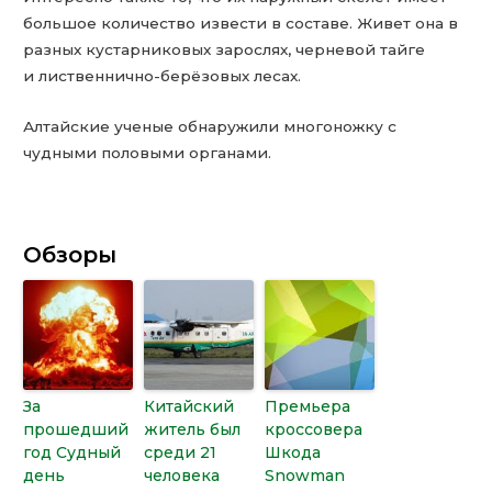
большое количество извести в составе. Живет она в
разных кустарниковых зарослях, черневой тайге
и лиственнично-берёзовых лесах.
Алтайские ученые обнаружили многоножку с
чудными половыми органами.
Обзоры
За
Китайский
Премьера
прошедший
житель был
кроссовера
год Судный
среди 21
Шкода
день
человека
Snowman