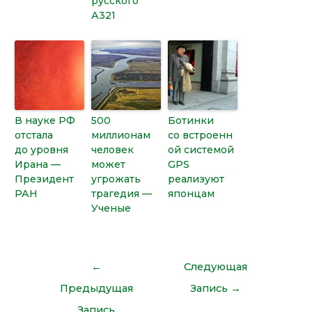
русского
А321
В науке РФ
500
Ботинки
отстала
миллионам
со встроенн
до уровня
человек
ой системой
Ирана —
может
GPS
Президент
угрожать
реализуют
РАН
трагедия —
японцам
Ученые
←
Следующая
Предыдущая
Запись
→
Запись