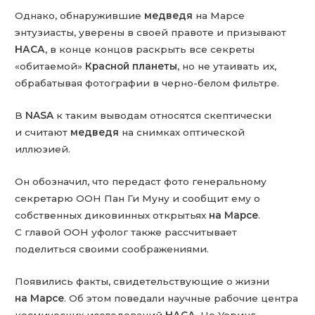
Однако, обнаружившие
медведя
на Марсе
энтузиасты, уверены в своей правоте и призывают
НАСА
, в конце концов раскрыть все секреты
«обитаемой»
Красной планеты
, но не утаивать их,
обрабатывая фотографии в черно-белом фильтре.
В
NASA
к таким выводам относятся скептически
и считают
медведя
на снимках оптической
иллюзией.
Он обозначил, что передаст фото генеральному
секретарю ООН Пан Ги Муну и сообщит ему о
собственных диковинных открытьях
на Марсе
.
С главой ООН уфолог также рассчитывает
поделиться своими соображениями.
Появились факты, свидетельствующие о жизни
на Марсе
. Об этом поведали научные рабочие центра
космических исследований
НАСА
. Но Уоринг