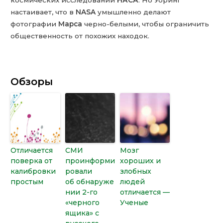
настаивает, что в
NASA
умышленно делают
фотографии
Марса
черно-белыми, чтобы ограничить
общественность от похожих находок.
Обзоры
Отличается
СМИ
Мозг
поверка от
проинформи
хороших и
калибровки
ровали
злобных
простым
об обнаруже
людей
нии 2-го
отличается —
«черного
Ученые
ящика» с