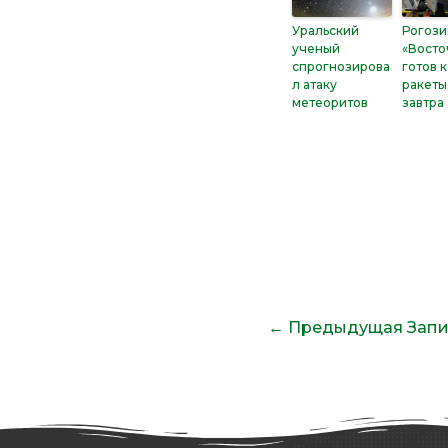
Уральский
Рогози
ученый
«Восто
спрогнозирова
готов к
л атаку
ракеты
метеоритов
завтра
←
Предыдущая Запи