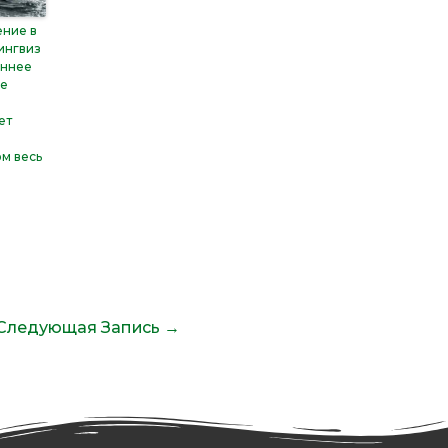
ние в
ингвиз
аннее
ие
ет
м весь
Следующая Запись
→