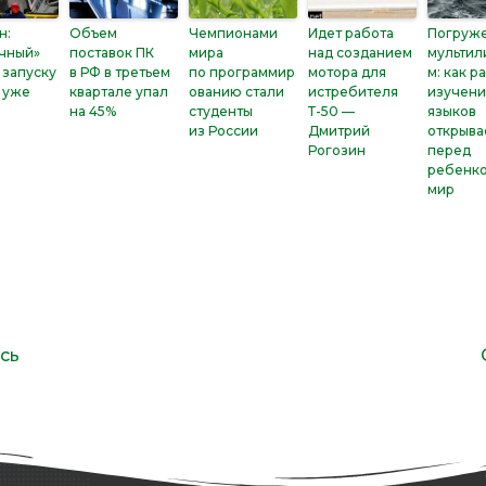
н:
Объем
Чемпионами
Идет работа
Погруже
чный»
поставок ПК
мира
над созданием
мультил
 запуску
в РФ в третьем
по программир
мотора для
м: как р
 уже
квартале упал
ованию стали
истребителя
изучен
на 45%
студенты
Т-50 —
языков
из России
Дмитрий
открыва
Рогозин
перед
ребенко
мир
сь