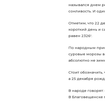
назывался днем р
сонливость. И оди
Отметим, что 22 
короткий день и с
равен 2326ꞌ.
По народным прим
суровые морозы в
абсолютно не зим
Стоит обозначить,
а 25 декабря рожд
В народе говорят:
В Благовещенске п