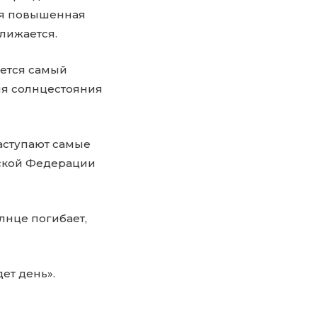
тся повышенная
лижается.
ается самый
емя солнцестояния
ступают самые
йской Федерации
лнце погибает,
ет день».