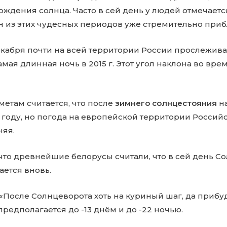
ождения солнца. Часто в сей день у людей отмечае
н из этих чудесных периодов уже стремительно приб
декабря почти на всей территории России прослежив
амая длинная ночь в 2015 г. Этот угол наклона во вр
етам считается, что после
зимнего солнцестояния
на
 году, но погода на европейской территории Росси
няя.
 что древнейшие белорусы считали, что в сей день Со
ается вновь.
 «После Солнцеворота хоть на куриный шаг, да прибуд
редполагается до -13 днём и до -22 ночью.