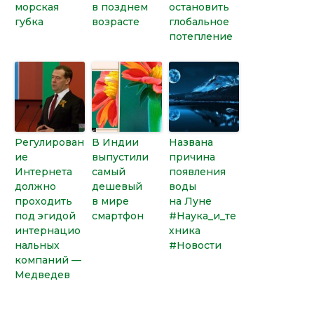
морская
в позднем
остановить
губка
возрасте
глобальное
потепление
Регулирован
В Индии
Названа
ие
выпустили
причина
Интернета
самый
появления
должно
дешевый
воды
проходить
в мире
на Луне
под эгидой
смартфон
#Наука_и_те
интернацио
хника
нальных
#Новости
компаний —
Медведев