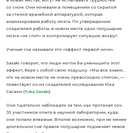
в новых местах, могут не испытывать трудностей
со сном. Они ночевали в помещениях со скрытой
за стеной врачебной аппаратурой, которая
анализировала работу мозга. По утверждению
создателей работы, в новом месте одно полушарие
мозга «не спит» и контролирует ситуацию вокруг.
Ученые сна называли это «эффект первой ночи».
Sasaki говорит, что люди могли бы уменьшить этот
эффект, беря с собой свою подушку. «Мы все знаем,
что на новом месте не очень превосходно спится», —
повествует он из создателей исследования Юка
Сасаки (
Yuka Sasaki
).
Они тщательно наблюдали за тем, как протекал сон
35 участников опыта в научной лаборатории, куда
они попали впервые. Вполне возможно, при не менее
длительном сне правое полушарие подменяет левое.