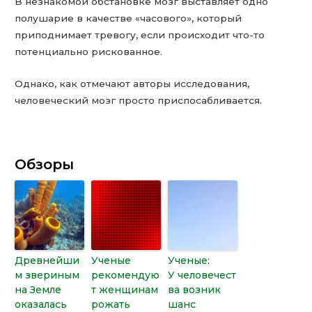
В незнакомой обстановке мозг выставляет одно
полушарие в качестве «часового», который
приподнимает тревогу, если происходит что-то
потенциально рискованное.
Однако, как отмечают авторы исследования,
человеческий мозг просто приспосабливается.
Обзоры
Древнейши
Ученые
Ученые:
м звериным
рекомендую
У человечест
на Земле
т женщинам
ва возник
оказалась
рожать
шанс