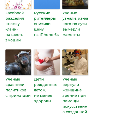
Facebook
Русские
Ученые
разделил
ритейлеры
узнали, из-за
кнопку
снизили
кого по сути
«лайк»
цену
вымерли
на шесть
на iPhone 6s
мамонты
эмоций
Ученые
Дети,
Ученые
сравнили
рожденные
вернули
политиков
летом,
женщине
с приматами
не менее
зрение при
здоровы
помощи
искусственн
о созданной