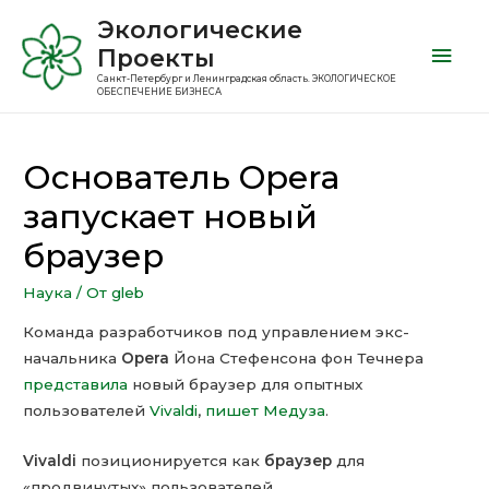
Экологические
Проекты
Санкт-Петербург и Ленинградская область. ЭКОЛОГИЧЕСКОЕ
ОБЕСПЕЧЕНИЕ БИЗНЕСА
Основатель Opera
запускает новый
браузер
Наука
/ От
gleb
Команда разработчиков под управлением экс-
начальника
Opera
Йона Стефенсона фон Течнера
представила
новый браузер для опытных
пользователей
Vivaldi
,
пишет
Медуза
.
Vivaldi
позиционируется как
браузер
для
«продвинутых» пользователей.