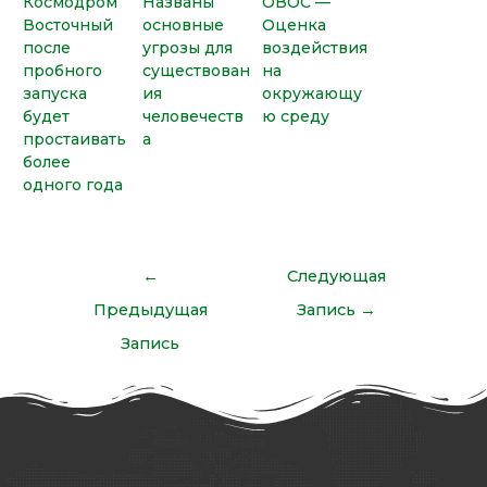
Космодром
Названы
ОВОС —
Восточный
основные
Оценка
после
угрозы для
воздействия
пробного
существован
на
запуска
ия
окружающу
будет
человечеств
ю среду
простаивать
а
более
одного года
←
Следующая
Предыдущая
Запись
→
Запись