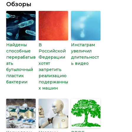
Обзоры
Найдены
В
Инстаграм
способные
Российской
увеличил
перерабатыв
Федерации
длительност
ать
хотят
ь видео
бутылочный
запретить
пластик
реализацию
бактерии
подержанны
х машин