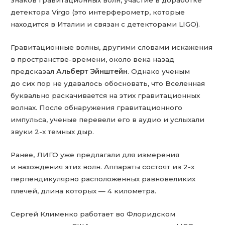
знаков гравитационных волн, участие в доработке
детектора Virgo (это интерферометр, которые
находится в Италии и связан с детекторами LIGO).
Гравитационные волны, другими словами искажения
в пространстве-времени, около века назад
предсказал
Альберт Эйнштейн
. Однако ученым
до сих пор не удавалось обосновать, что Вселенная
буквально раскачивается на этих гравитационных
волнах. После обнаружения гравитационного
импульса, ученые перевели его в аудио и услыхали
звуки 2-х темных дыр.
Ранее, ЛИГО уже предлагали для измерения
и нахождения этих волн. Аппараты состоят из 2-х
перпендикулярно расположенных равновеликих
плечей, длина которых — 4 километра.
Сергей Клименко работает во Флоридском