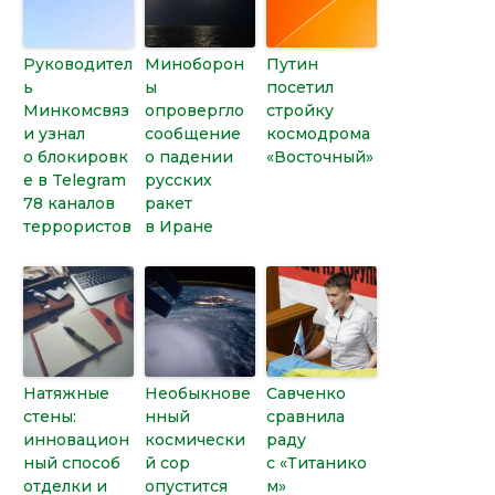
Руководител
Миноборон
Путин
ь
ы
посетил
Минкомсвяз
опровергло
стройку
и узнал
сообщение
космодрома
о блокировк
о падении
«Восточный»
е в Telegram
русских
78 каналов
ракет
террористов
в Иране
Натяжные
Необыкнове
Савченко
стены:
нный
сравнила
инновацион
космически
раду
ный способ
й сор
с «Титанико
отделки и
опустится
м»