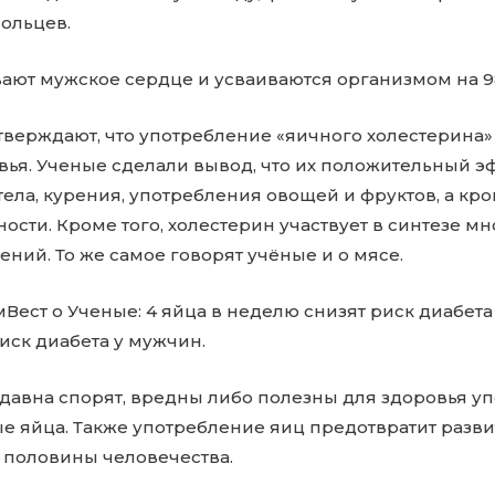
ольцев.
вают мужское сердце и усваиваются организмом на 9
верждают, что употребление «яичного холестерина»
ья. Ученые сделали вывод, что их положительный эф
тела, курения, употребления овощей и фруктов, а кро
ости. Кроме того, холестерин участвует в синтезе м
ний. То же самое говорят учёные и о мясе.
ест о Ученые: 4 яйца в неделю снизят риск диабета 
иск диабета у мужчин.
здавна спорят, вредны либо полезны для здоровья 
е яйца. Также употребление яиц предотвратит разви
й половины человечества.