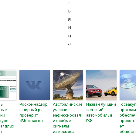
ны
Роскомнадзор
Австралийские
Назван лучший
Госзаку
зные
в первый раз
ученые
женский
програ
лии
проверит
зафиксировал
автомобиль в
обеспе
ктуре
«ВКонтакте»
и особые
РФ
проконт
заядлых
сигналы
ет
в —
из космоса
общест