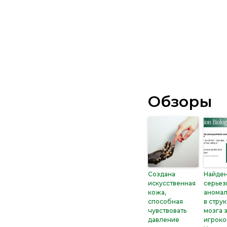
Обзоры
Создана
Найде
искусственная
серье
кожа,
анома
способная
в стру
чувствовать
мозга 
давление
игроко