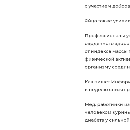
с участием добров
Яйца также усили
Профессионалы ут
сердечного здоров
от индекса массы 
физической активн
организму соедине
Как пишет ИнформВ
в неделю снизят р
Мед. работники и
человеком курины
диабета у сильно