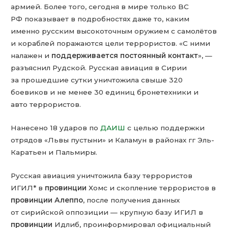
армией. Более того, сегодня в мире только ВС
РФ показывает в подробностях даже то, каким
именно русским высокоточным оружием с самолётов
и кораблей поражаются цели террористов. «С ними
налажен и
поддерживается постоянный контакт
», —
разъяснил Рудской. Русская авиация в Сирии
за прошедшие сутки уничтожила свыше 320
боевиков и не менее 30 единиц бронетехники и
авто террористов.
Нанесено 18 ударов по
ДАИШ
с целью поддержки
отрядов «Львы пустыни» и Каламун в районах гг Эль-
Каратьен и Пальмиры.
Русская авиация уничтожила базу террористов
ИГИЛ* в
провинции
Хомс и скопление террористов в
провинции
Алеппо
, после получения данных
от сирийской оппозиции — крупную базу ИГИЛ в
провинции
Идлиб, проинформировал официальный