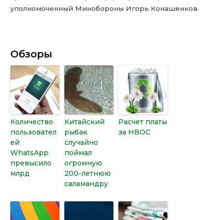
уполномоченный Минобороны Игорь Конашенков.
Обзоры
Количество
Китайский
Расчет платы
пользовател
рыбак
за НВОС
ей
случайно
WhatsApp
поймал
превысило
огромную
млрд
200-летнюю
саламандру