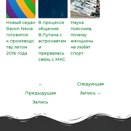
Новый седан
В процессе
Наука
Ravon Nexia
общения
пояснила,
готовится
В.Путина с
почему
к производс
астронавтам
женщины
тву летом
и
не любят
2016 года
прервалась
спорт
связь с МКС
←
Следующая
Предыдущая
Запись
→
Запись