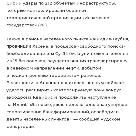
Сирии удары по 212 объектам инфраструктуры,
которые контролировали боевики
террористической организации «Исламское
государство» (ИГ).
Также в районе населенного пункта Рашидия-Гаубия,
провинции
Хасеке, в процессе «свободного поиска»
бомбардировщиком Су-34 была уничтожена колонна
из 15 бензовозов, осуществлявших транспортировку
в северном направлении нефти, добытой
в подконтрольных террористам районов.
В частности, в
Алеппо
правительственным войскам
удалось расширить контролируемую зону вокруг
аэродрома Квейрис и продолжить наступление
на Идлиб. «За последнюю неделю, одолевая упорное
сопротивление бандформирований, освободили
девять населенных пунктов», — сообщил Рудской
репортерам.