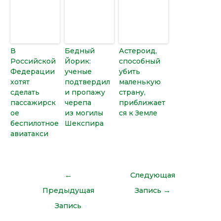
В
Бедный
Астероид,
Российской
Йорик:
способный
Федерации
ученые
убить
хотят
подтвердил
маленькую
сделать
и пропажу
страну,
пассажирск
черепа
приближает
ое
из могилы
ся к Земле
беспилотное
Шекспира
авиатакси
←
Следующая
Предыдущая
Запись
→
Запись