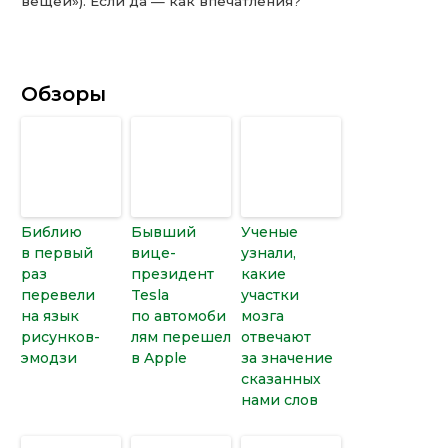
вещей»). Если да — как впечатления?
Обзоры
Библию
Бывший
Ученые
в первый
вице-
узнали,
раз
президент
какие
перевели
Tesla
участки
на язык
по автомоби
мозга
рисунков-
лям перешел
отвечают
эмодзи
в Apple
за значение
сказанных
нами слов