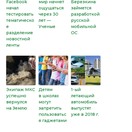
Facebook
мир начнет
Березкина
начал
ощущаться
займется
тестировать
через 30
разработкой
тематическо
лет —
русской
е
Ученые
мобильной
разделение
ОС
новостной
ленты
Экипаж МКС
Детям
1-ый
успешно
в школах
летающий
вернулся
могут
автомобиль
на Землю
запретить
выпустят
пользоватьс
уже в 2018 г.
я гаджетами