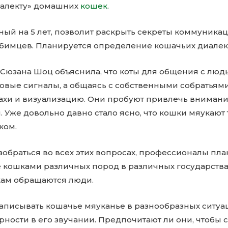
иалекту» домашних
кошек
.
ный на 5 лет, позволит раскрыть секреты коммуника
бимцев. Планируется определение кошачьих диалек
Сюзана Шоц объяснила, что коты для общения с люд
ковые сигналы, а общаясь с собственными собратьям
пахи и визуализацию. Они пробуют привлечь внимани
 Уже довольно давно стало ясно, что кошки мяукают 
ком.
азобраться во всех этих вопросах, профессионалы пл
 кошками различных пород в различных государствах
кам обращаются люди.
аписывать кошачье мяуканье в разнообразных ситуац
ности в его звучании. Предпочитают ли они, чтобы 