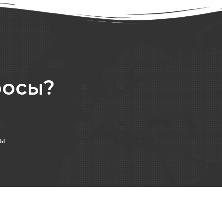
росы?
ты