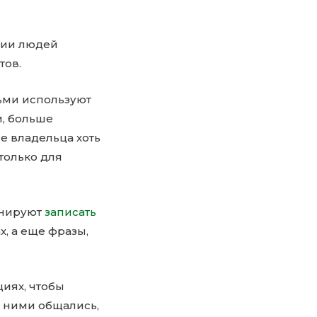
ции людей
тов.
ьми используют
и, больше
е владельца хоть
только для
анируют
записать
, а еще фразы,
иях, чтобы
с ними общались,