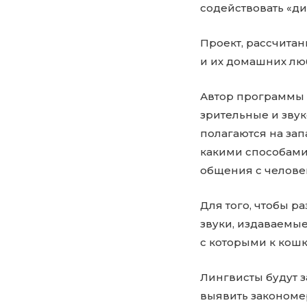
содействовать «д
Проект, рассчитан
и их домашних лю
Автор программы 
зрительные и зву
полагаются на за
какими способами.
общения с челове
Для того, чтобы р
звуки, издаваемые
с которыми к кош
Лингвисты будут з
выявить закономер