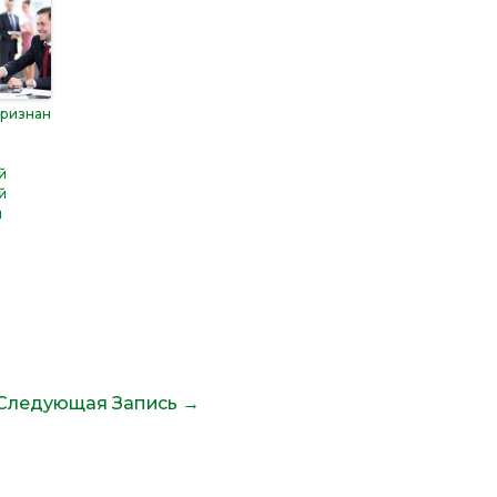
ризнан
м
й
й
й
Следующая Запись
→