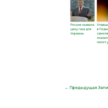
Россия назвала
Упавш
цену газа для
в Подм
Украины
самол
оказал
пилот 
←
Предыдущая Запи