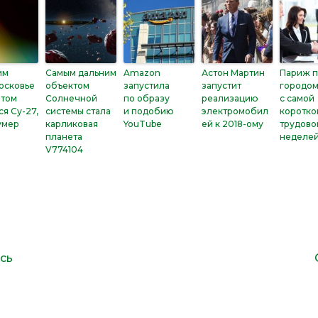
им
Самым дальним
Amazon
Астон Мартин
Париж п
осковье
объектом
запустила
запустит
городо
етом
Солнечной
по образу
реализацию
с самой
ся Су-27,
системы стала
и подобию
электромобил
коротко
умер
карликовая
YouTube
ей к 2018-ому
трудово
планета
неделе
V774104
сь