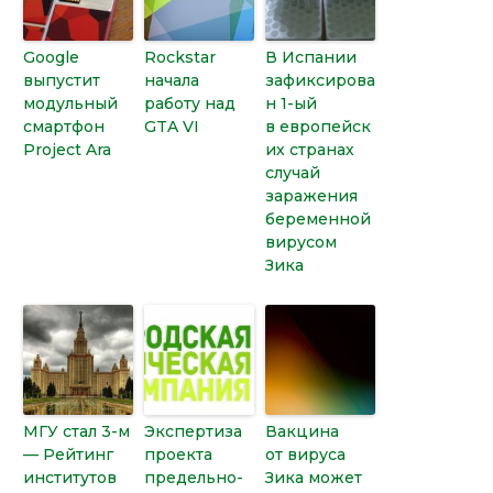
Google
Rockstar
В Испании
выпустит
начала
зафиксирова
модульный
работу над
н 1-ый
смартфон
GTA VI
в европейск
Project Ara
их странах
случай
заражения
беременной
вирусом
Зика
МГУ стал 3-м
Экспертиза
Вакцина
— Рейтинг
проекта
от вируса
институтов
предельно-
Зика может