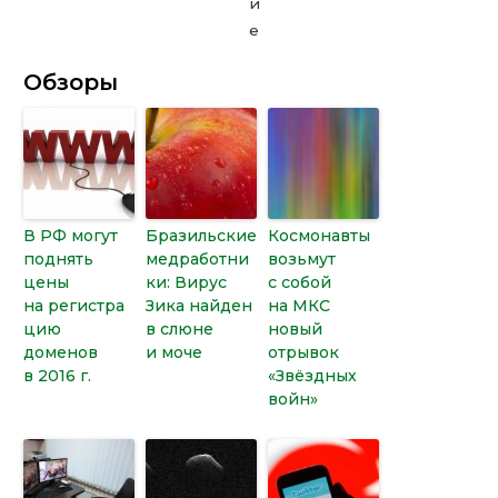
Обзоры
В РФ могут
Бразильские
Космонавты
поднять
медработни
возьмут
цены
ки: Вирус
с собой
на регистра
Зика найден
на МКС
цию
в слюне
новый
доменов
и моче
отрывок
в 2016 г.
«Звёздных
войн»