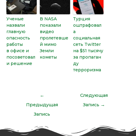
Ученые
В NASA
Турция
назвали
показали
оштрафовал
главную
видео
а
опасность
пролетевше
социальная
работы
й мимо
сеть Twitter
в офисе и
Земли
на $51 тысячу
посоветовал
кометы
за пропаган
и решение
ду
терроризма
←
Следующая
Предыдущая
Запись
→
Запись