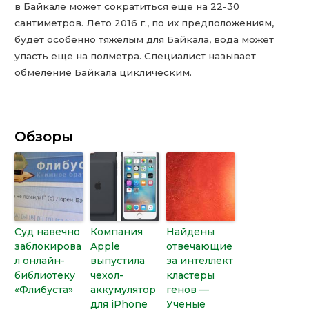
в Байкале может сократиться еще на 22-30
сантиметров. Лето 2016 г., по их предположениям,
будет особенно тяжелым для Байкала, вода может
упасть еще на полметра. Специалист называет
обмеление Байкала циклическим.
Обзоры
Суд навечно
Компания
Найдены
заблокирова
Apple
отвечающие
л онлайн-
выпустила
за интеллект
библиотеку
чехол-
кластеры
«Флибуста»
аккумулятор
генов —
для iPhone
Ученые