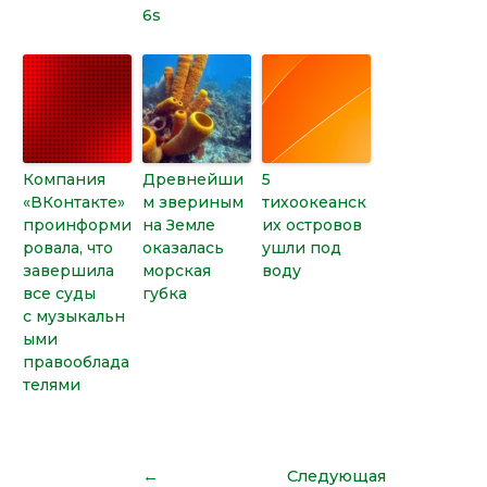
6s
Компания
Древнейши
5
«ВКонтакте»
м звериным
тихоокеанск
проинформи
на Земле
их островов
ровала, что
оказалась
ушли под
завершила
морская
воду
все суды
губка
с музыкальн
ыми
правооблада
телями
←
Следующая