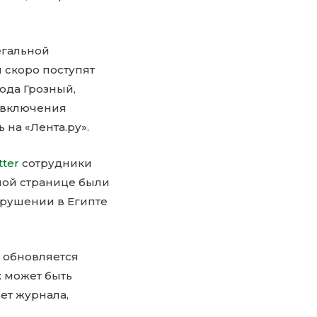
егальной
 скоро поступят
ода Грозный,
 включения
ь на «Лента.ру».
tter
сотрудники
ной странице были
рушении в Египте
е обновляется
х может быть
ет журнала,