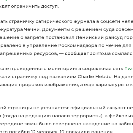
дят ограничить доступ.
ать страничку сатирического журнала в соцсети нел
куратура Чечни. Документы с решением суда совсем
Решение о запрете постановил Ленинский райсуд гор
правлено в управление Роскомнадзора по Чечне для
запрещенных ресурсов, —
сообщает
Joinfo.ua ссылаяс
после проведенного мониторинга социальная сеть
Twi
али страничку под названием Charlie Hebdo. На дан
ющие пророков изображения, а еще карикатуры о к
ной страницы не уточняется: официальный аккуант н
го (тогда на редакцию напали террористы), а фейковы
К середине зимы было совершено нападение на кабин
рого погибли 12 человек, 10 получили ранения.