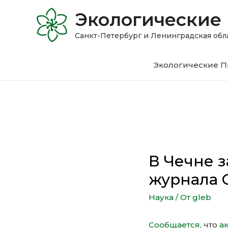
Экологические
Санкт-Петербург и Ленинградская 
Экологические П
В Чечне з
журнала C
Наука
/ От
gleb
Сообщается
, что
а