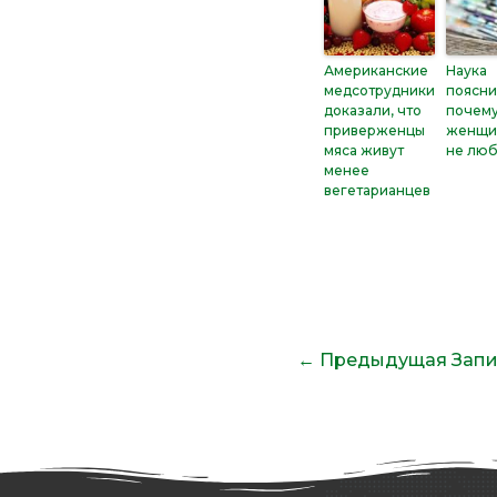
Американские
Наука
медсотрудники
поясни
доказали, что
почем
приверженцы
женщи
мяса живут
не люб
менее
вегетарианцев
←
Предыдущая Запи