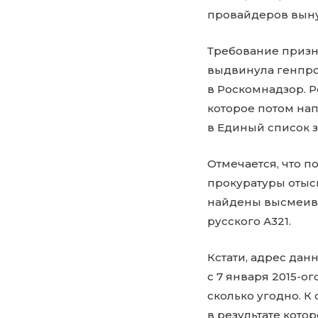
провайдеров выну
Требование призн
выдвинула генпро
в Роскомнадзор. 
которое потом на
в Единый список 
Отмечается, что 
прокуратуры отыск
найдены высмеива
русского А321.
Кстати, адрес дан
с 7 января 2015-о
сколько угодно. 
в результате кото