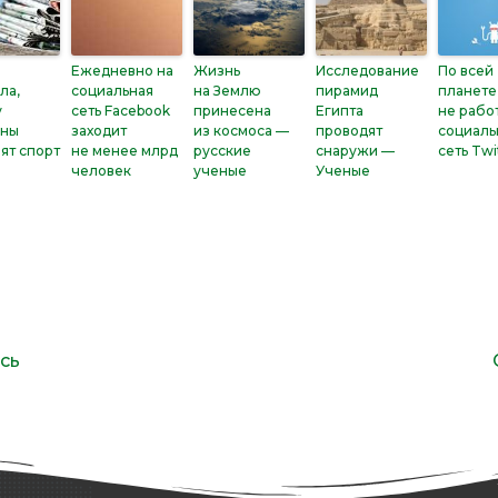
Ежедневно на
Жизнь
Исследование
По всей
ла,
социальная
на Землю
пирамид
планете
у
сеть Facebook
принесена
Египта
не рабо
ны
заходит
из космоса —
проводят
социаль
ят спорт
не менее млрд
русские
снаружи —
сеть Twi
человек
ученые
Ученые
сь