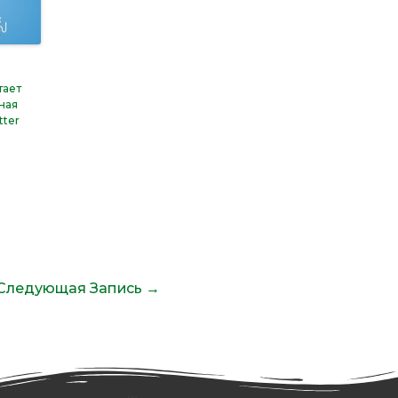
тает
ная
tter
Следующая Запись
→