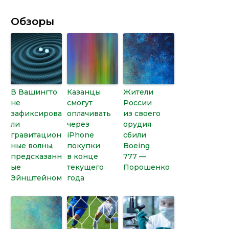
Обзоры
В Вашингто
Казанцы
Жители
не
смогут
России
зафиксирова
оплачивать
из своего
ли
через
орудия
гравитацион
iPhone
сбили
ные волны,
покупки
Boeing
предсказанн
в конце
777 —
ые
текущего
Порошенко
Эйнштейном
года