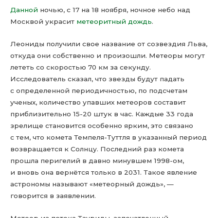
Данной
ночью, с 17 на 18 ноября, ночное небо над
Москвой украсит
метеоритный дождь
.
Леониды получили свое название от созвездия Льва,
откуда они собственно и произошли. Метеоры могут
лететь со скоростью 70 км за секунду.
Исследователь сказал, что звезды будут падать
с определенной периодичностью, по подсчетам
ученых, количество упавших метеоров составит
приблизительно 15-20 штук в час. Каждые 33 года
зрелище становится особенно ярким, это связано
с тем, что комета Темпеля-Туттля в указанный период
возвращается к Солнцу. Последний раз комета
прошла перигелий в давно минувшем 1998-ом,
и вновь она вернётся только в 2031. Такое явление
астрономы называют «метеорный дождь», —
говорится в заявлении.
Метеор из потока Тауриды, запечатленный