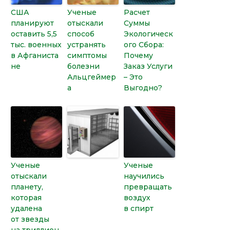
США
Ученые
Расчет
планируют
отыскали
Суммы
оставить 5,5
способ
Экологическ
тыс. военных
устранять
ого Сбора:
в Афганиста
симптомы
Почему
не
болезни
Заказ Услуги
Альцгеймер
– Это
а
Выгодно?
Ученые
Ученые
отыскали
научились
планету,
превращать
которая
воздух
удалена
в спирт
от звезды