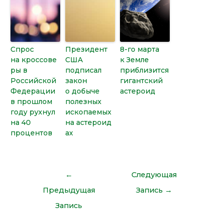
Спрос
Президент
8-го марта
на кроссове
США
к Земле
ры в
подписал
приблизится
Российской
закон
гигантский
Федерации
о добыче
астероид
в прошлом
полезных
году рухнул
ископаемых
на 40
на астероид
процентов
ах
←
Следующая
Предыдущая
Запись
→
Запись