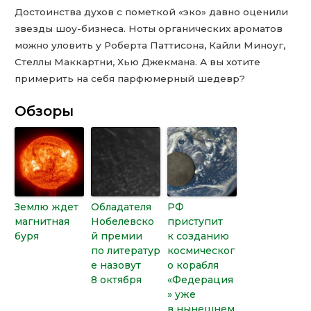
Достоинства духов с пометкой «эко» давно оценили
звезды шоу-бизнеса. Ноты органических ароматов
можно уловить у Роберта Паттисона, Кайли Миноуг,
Стеллы Маккартни, Хью Джекмана. А вы хотите
примерить на себя парфюмерный шедевр?
Обзоры
Землю ждет
Обладателя
РФ
магнитная
Нобелевско
приступит
буря
й премии
к созданию
по литератур
космическог
е назовут
о корабля
8 октября
«Федерация
» уже
в нынешнем