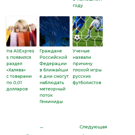
году
На AliExpres
Граждане
Ученые
s появился
Российской
назвали
раздел
Федерации
причину
«Халява»
в ближайши
плохой игры
с товарами
е дни смогут
русских
по 0,01
наблюдать
футболистов
долларов
метеорный
поток
Геминиды
←
Следующая