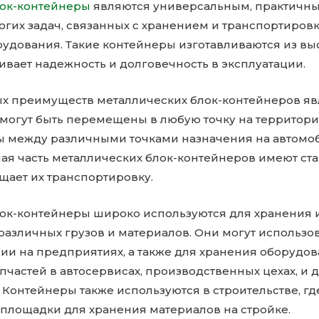
лок-контейнеры
являются универсальным, практичн
гих задач, связанных с хранением и транспортировк
рудования. Такие контейнеры изготавливаются из в
чивает надежность и долговечность в эксплуатации.
х преимуществ металлических блок-контейнеров яв
 могут быть перемещены в любую точку на территор
ы между различными точками назначения на автом
шая часть металлических блок-контейнеров имеют ст
щает их транспортировку.
ок-контейнеры широко используются для хранения 
азличных грузов и материалов. Они могут использов
ии на предприятиях, а также для хранения оборудов
пчастей в автосервисах, производственных цехах, и д
онтейнеры также используются в строительстве, где
 площадки для хранения материалов на стройке.