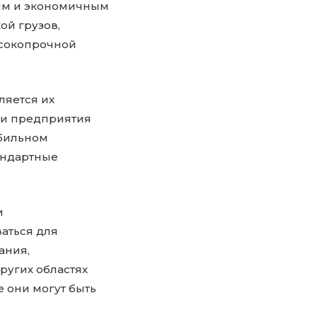
ым и экономичным
ой грузов,
ысокопрочной
ляется их
ии предприятия
обильном
андартные
и
аться для
ания,
ругих областях
 они могут быть