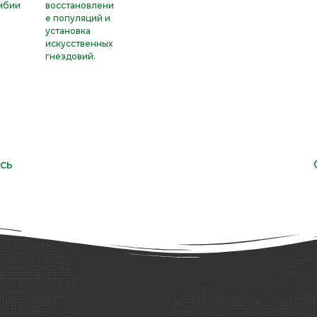
мбии
восстановлени
е популяций и
установка
искусственных
гнездовий.
сь