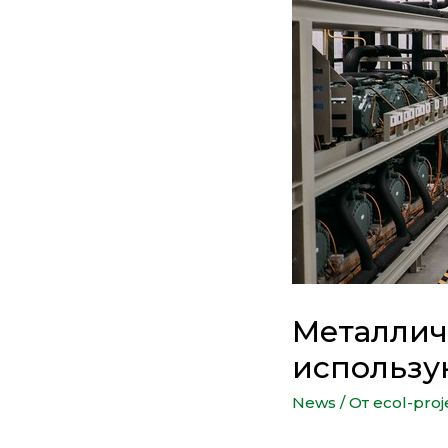
Металлич
использу
News
/ От
ecol-proj