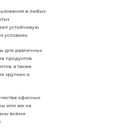
льзования в любых
ытых
меют устойчивую
х условиях.
ны для различных
ия продуктов
тов, а также
я хрупких и
ачестве офисных
ры или же на
ваны всеми
и