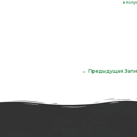
в Колу
←
Предыдущая Запи