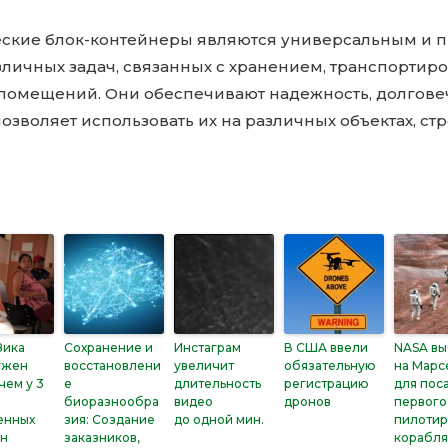
ческие блок-контейнеры являются универсальным и 
личных задач, связанных с хранением, транспортиро
помещений. Они обеспечивают надежность, долгове
позволяет использовать их на различных объектах, стр
Зика
Сохранение и
Инстаграм
В США ввели
NASA вы
ужен
восстановлени
увеличит
обязательную
на Марс
чем у 3
е
длительность
регистрацию
для пос
биоразнообра
видео
дронов
первого
енных
зия: Создание
до одной мин.
пилотир
н
заказников,
корабл