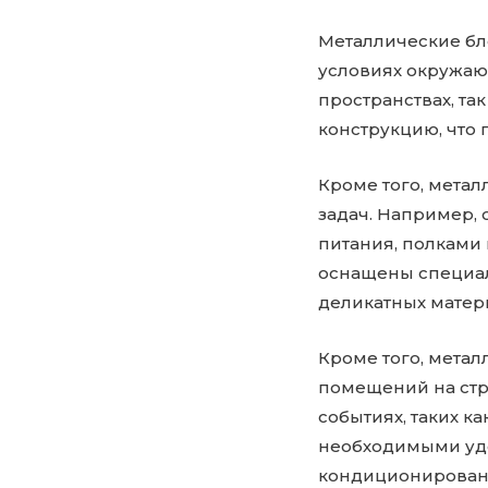
Металлические бл
условиях окружаю
пространствах, т
конструкцию, что 
Кроме того, мета
задач. Например,
питания, полками 
оснащены специа
деликатных матер
Кроме того, метал
помещений на стро
событиях, таких к
необходимыми удо
кондиционировани