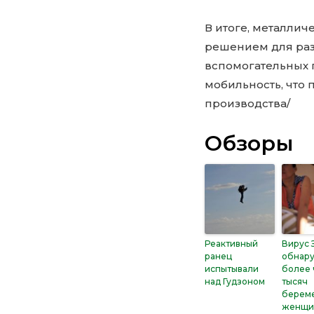
В итоге, металли
решением для раз
вспомогательных 
мобильность, что 
производства/
Обзоры
Реактивный
Вирус 
ранец
обнар
испытывали
более 
над Гудзоном
тысяч
берем
женщи