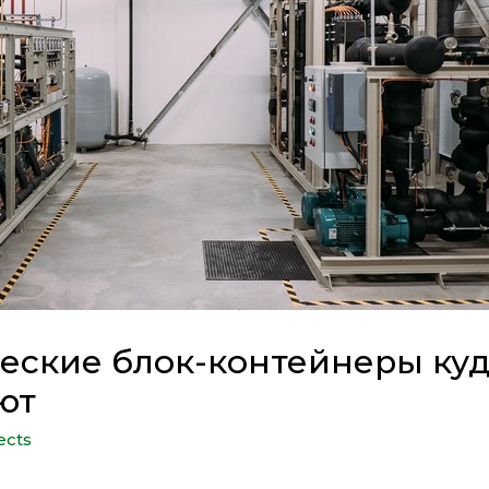
еские блок-контейнеры ку
ют
ects