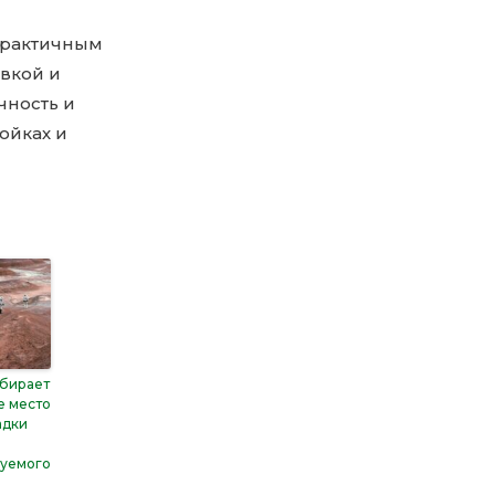
практичным
вкой и
чность и
ойках и
бирает
е место
адки
уемого
я