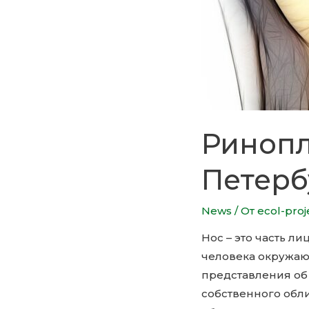
Ринопл
Петерб
News
/ От
ecol-proj
Нос – это часть л
человека окружаю
представления об
собственного обли