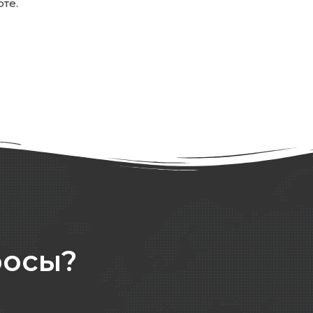
оте.
росы?