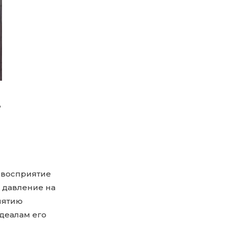
-
, восприятие
 давление на
иятию
идеалам его