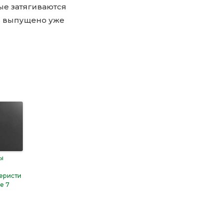
ые затягиваются
ь выпущено уже
ы
теристи
e 7