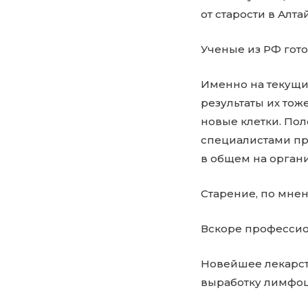
от старости в Алт
Ученые из РФ гото
Именно на текущи
результаты их то
новые клетки. По
специалистами пр
в общем на органи
Старение, по мнен
Вскоре профессион
Новейшее лекарст
выработку лимфоц