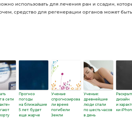
ожно использовать для лечения ран и ссадин, котор
очем, средство для регенерации органов может быт
ать
Прогноз
Ученые
Ученые:
Раскрыт
т в сети
погоды
спрогнозирова
древнейшие
дизайн
акте»
на ближайшие
ли время
люди спали
и харак
агают
5 лет: будет
погибели
по шесть часов
ки iPhon
порту
еще жарче
Земли
в день