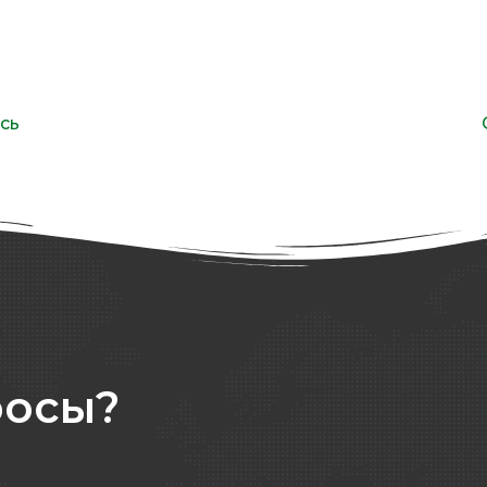
сь
росы?