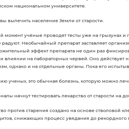
айском национальном университете.
вы вылечить население Земли от старости.
й момент учёные проводят тесты уже на грызунах и
же радуют. Необычайный препарат заставляет органи
ложительный эффект препарата не один раз фиксиро
и влиянии на лабораторных червей. Оно действует н
зм, однако и на отдельные органы. Пока его испыты
ию ученых, это обычная болезнь, которую можно леч
алы начнут тестировать лекарство от старости на до
во против старения создано на основе стволовой кл
итов, снижающих процесс увядания до рекордного п