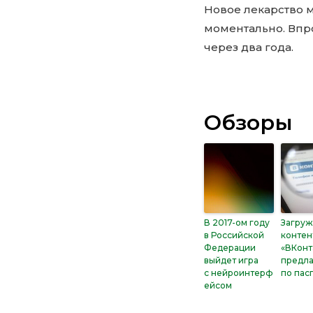
Новое лекарство м
моментально. Впр
через два года.
Обзоры
В 2017-ом году
Загруж
в Российской
контен
Федерации
«ВКонт
выйдет игра
предл
с нейроинтерф
по пас
ейсом