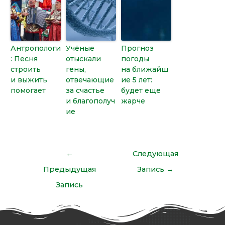
Антропологи
Учёные
Прогноз
: Песня
отыскали
погоды
строить
гены,
на ближайш
и выжить
отвечающие
ие 5 лет:
помогает
за счастье
будет еще
и благополуч
жарче
ие
←
Следующая
Предыдущая
Запись
→
Запись