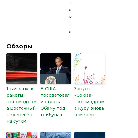
Обзоры
1-ый запуск
В США
Запуск
ракеты
посоветовал
«Союза»
с космодром
и отдать
с космодром
а Восточный
Обаму под
а Куру вновь
перенесён
трибунал
отменен
на сутки