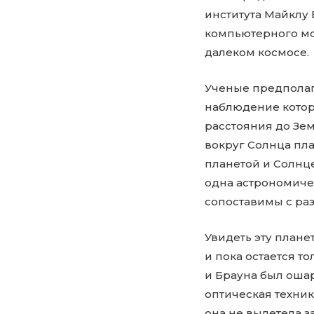
института Майклу 
компьютерного мо
далеком космосе.
Ученые предполаг
наблюдение котор
расстояния до Зем
вокруг Солнца пла
планетой и Солнц
одна астрономиче
сопоставимы с раз
Увидеть эту плане
и пока остается т
и Брауна был оша
оптическая техник
она не вылетела з