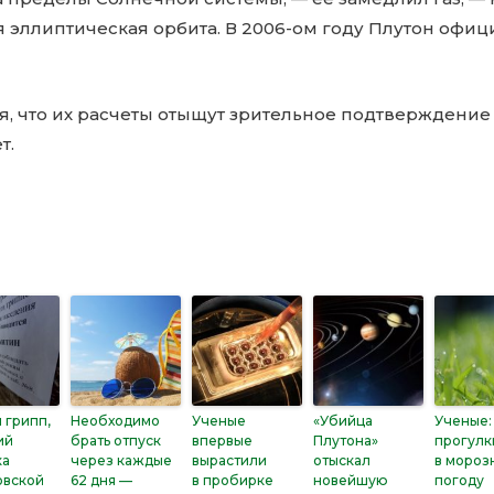
я эллиптическая орбита. В 2006-ом году Плутон офи
я, что их расчеты отыщут зрительное подтверждение
т.
 грипп,
Необходимо
Ученые
«Убийца
Ученые:
ий
брать отпуск
впервые
Плутона»
прогулк
ка
через каждые
вырастили
отыскал
в мороз
овской
62 дня —
в пробирке
новейшую
погоду