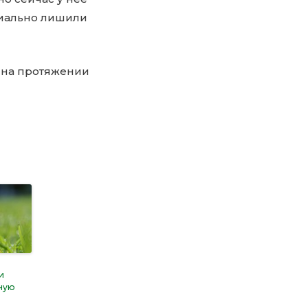
циально лишили
 на протяжении
и
ную