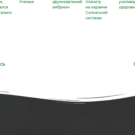
и,
Ученые
двухнедельный
планету
усилива
ался
эмбрион
на окраине
здоровь
тально
Солнечной
системы
сь