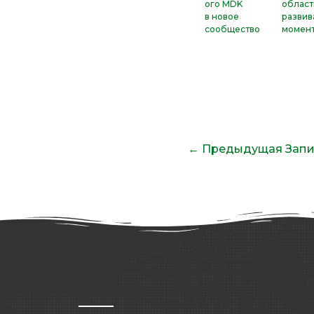
ого MDK
област
в новое
развив
сообщество
момен
←
Предыдущая Запи