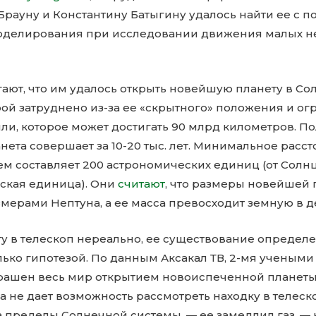
Брауну и Константину Батыгину удалось найти ее с 
делирования при исследовании движения малых не
ают, что им удалось открыть новейшую планету в Со
ой затруднено из-за ее «скрытного» положения и ог
ли, которое может достигать 90 млрд километров. П
нета совершает за 10-20 тыс. лет. Минимальное расс
ем составляет 200 астрономических единиц (от Солн
ская единица). Они
считают
, что размеры новейшей
мерами Нептуна, а ее масса превосходит земную в де
ту в телескоп нереально, ее существование определ
олько гипотезой. По данным Аксакал ТВ, 2-мя учеными
рашен весь мир открытием новоиспеченной планет
а не дает возможность рассмотреть находку в телеск
а пределы Солнечной системы, — ее замедлил газ, — 