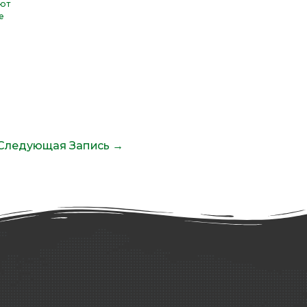
ют
е
Следующая Запись
→