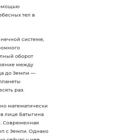
помощью
бесных тел в
лнечной системе,
ромного
олный оборот
тояние между
ца до Земли —
 планеты
сять раз.
ено математически
 в лице Батыгина
ы. Современная
оп с Земли. Однако
но сейчас у нее