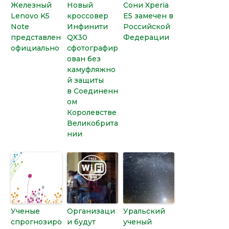
Железный
Новый
Сони Xperia
Lenovo K5
кроссовер
E5 замечен в
Note
Инфинити
Российской
представлен
QX30
Федерации
официально
сфотографир
ован без
камуфляжно
й защиты
в Соединенн
ом
Королевстве
Великобрита
нии
Ученые
Организаци
Уральский
спрогнозиро
и будут
ученый