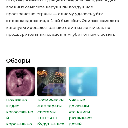
военных самолета нарушили воздушное
пространство страны — одному удалось уйти
от преследования, а 2-ой был сбит. Экипаж самолета
катапультировался, однако один из летчиков, по
предварительным сведениям, убит огнём с земли.
Обзоры
Показано
Космически
Ученые
видео
е аппараты
доказали,
колоссально
системы
что книги
й
ГЛОНАСС
развивают
коронально
будут на все
детей