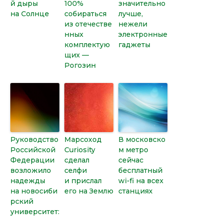
й дыры
100%
значительно
на Солнце
собираться
лучше,
из отечестве
нежели
нных
электронные
комплектую
гаджеты
щих —
Рогозин
Руководство
Марсоход
В московско
Российской
Curiosity
м метро
Федерации
сделал
сейчас
возложило
селфи
бесплатный
надежды
и прислал
wi-fi на всех
на новосиби
его на Землю
станциях
рский
университет: