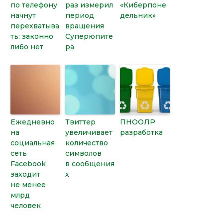
по телефону
раз измерил
«Киберпоне
начнут
период
дельник»
перехватыва
вращения
ть: законно
Суперюпите
либо нет
ра
Ежедневно
Твиттер
ПНООЛР
на
увеличивает
разработка
социальная
количество
сеть
символов
Facebook
в сообщения
заходит
х
не менее
млрд
человек