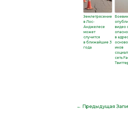
Землетрясение
Боеви
в Лос-
опубл
Анджелесе
видео 
может
опасно
случится
в адре
в ближайшие 3
основ
года
иков
социал
сеть F
Твитте
←
Предыдущая Запи