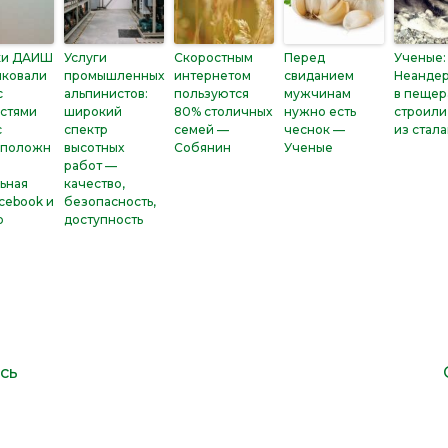
ки ДАИШ
Услуги
Скоростным
Перед
Ученые:
иковали
промышленных
интернетом
свиданием
Неандер
с
альпинистов:
пользуются
мужчинам
в пещер
стями
широкий
80% столичных
нужно есть
строили
с
спектр
семей —
чеснок —
из стал
оположн
высотных
Собянин
Ученые
работ —
ьная
качество,
acebook и
безопасность,
р
доступность
сь