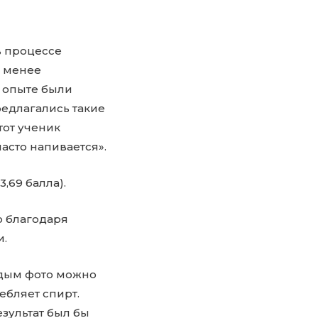
в процессе
е менее
в опыте были
редлагались такие
тот ученик
часто напивается».
,69 балла).
о благодаря
и.
ждым фото можно
ебляет спирт.
езультат был бы