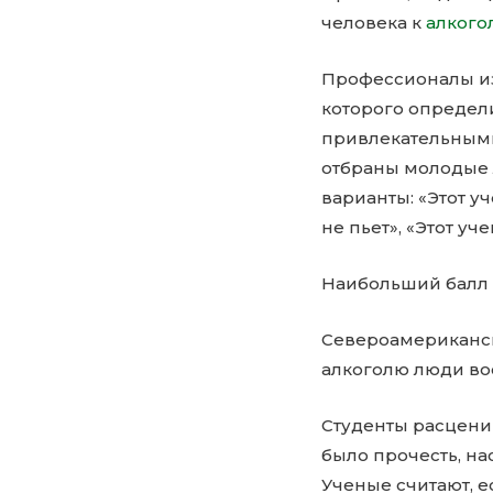
человека к
алкого
Профессионалы из
которого определи
привлекательными 
отбраны молодые л
варианты: «Этот 
не пьет», «Этот уч
Наибольший балл 
Североамериканск
алкоголю люди во
Студенты расцени
было прочесть, на
Ученые считают, е