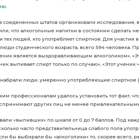
лю
.
 соедененных штатов организовали исследование, 
ли, что алкогольные напитки в состоянии сделать н
тех людей, кто употребляет спиртное. Для участия 
юди студенческого возраста, всего 594 человека. П
ученик является выздоравливающим алкоголиком», «Э
еник выпивает спирт только по случаю», «Этот ученик 
набрали люди, умеренно употребляющие спиртное (3
им профессионалам удалось установить тот факт, чт
спринимают других лиц не менее привлекательным
вали «выпивших» по шкале от 0 до 7 баллов. Под ка
сколько часто представительница слабого пола употр
сли бы выбирали бы «алкоголики» то, скорее всего, р