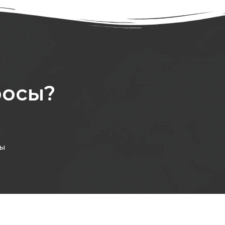
росы?
ты