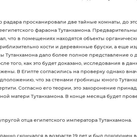
 радара просканировали две тайные комнаты, до эт
еегипетского фараона Тутанхамона. Предварительны
л, что в помещениях находятся объекты органическ
иблизительно кости и деревянные бруски, а еще изд
ы Тутанхамона дало более полное представление о 
осле того, как это будет доказано, исследования в д
жены. В Египте согласились на проверку однако вна
едположению, что за стенами гробницы юного Тутанх
ртити. Согласно его теории, это захоронение прина
ной матери Тутанхамона. В конце месяца будет про
пругой отца египетского императора Тутанхамона.
анно скончался в возрасте 19 лет и был похоронен 