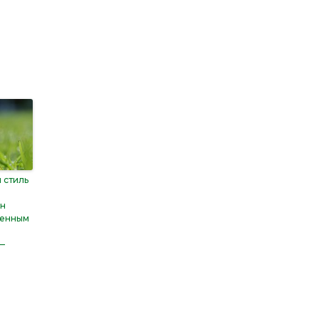
 стиль
ан
шенным
—