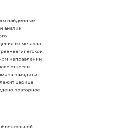
ого найденные
й анализ
ого
елия из металла.
древнеегипетской
анном направлении
чале отнесли
амона находится
длежит царице
ведено повторное
в фронтальной