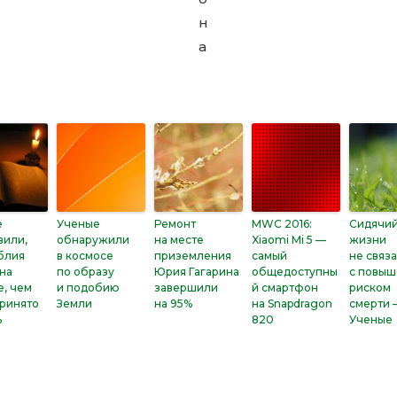
е
Ученые
Ремонт
MWC 2016:
Сидячий
вили,
обнаружили
на месте
Xiaomi Mi 5 —
жизни
блия
в космосе
приземления
самый
не связ
на
по образу
Юрия Гагарина
общедоступны
с повы
, чем
и подобию
завершили
й смартфон
риском
ринято
Земли
на 95%
на Snapdragon
смерти 
ь
820
Ученые