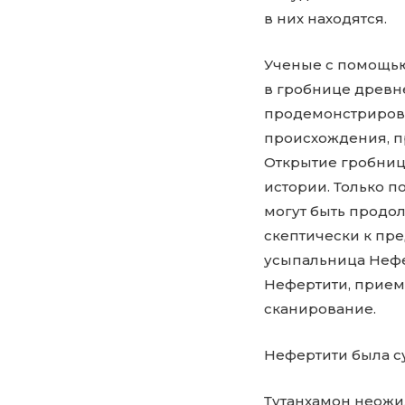
в них находятся.
Ученые с помощью
в гробнице древн
продемонстрирова
происхождения, пр
Открытие гробниц
истории. Только п
могут быть продол
скептически к пр
усыпальница Нефе
Нефертити, прием
сканирование.
Нефертити была су
Тутанхамон неожид