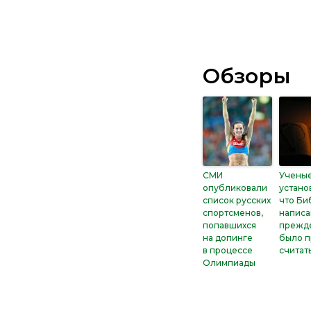
Обзоры
СМИ
Учены
опубликовали
устано
список русских
что Би
спортсменов,
написа
попавшихся
прежде
на допинге
было п
в процессе
считат
Олимпиады