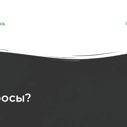
сь
росы?