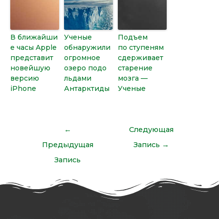
В ближайши
Ученые
Подъем
е часы Apple
обнаружили
по ступеням
представит
огромное
сдерживает
новейшую
озеро подо
старение
версию
льдами
мозга —
iPhone
Антарктиды
Ученые
←
Следующая
Предыдущая
Запись
→
Запись