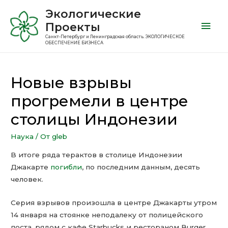
Экологические
Проекты
Санкт-Петербург и Ленинградская область. ЭКОЛОГИЧЕСКОЕ
ОБЕСПЕЧЕНИЕ БИЗНЕСА
Новые взрывы
прогремели в центре
столицы Индонезии
Наука
/ От
gleb
В итоге ряда терактов в столице Индонезии
Джакарте
погибли
, по последним данным, десять
человек.
Серия взрывов произошла в центре Джакарты утром
14 января на стоянке неподалеку от полицейского
поста, рядом с кафе Starbucks и рестораном Burger