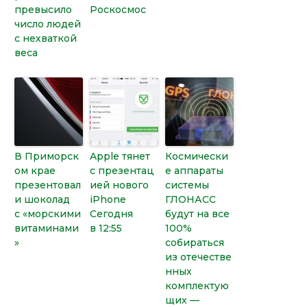
превысило
Роскосмос
число людей
с нехваткой
веса
В Приморск
Apple тянет
Космически
ом крае
с презентац
е аппараты
презентовал
ией нового
системы
и шоколад
iPhone
ГЛОНАСС
с «морскими
Сегодня
будут на все
витаминами
в 12:55
100%
»
собираться
из отечестве
нных
комплектую
щих —