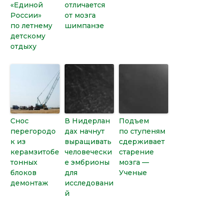
«Единой
отличается
России»
от мозга
по летнему
шимпанзе
детскому
отдыху
Снос
В Нидерлан
Подъем
перегородо
дах начнут
по ступеням
к из
выращивать
сдерживает
керамзитобе
человечески
старение
тонных
е эмбрионы
мозга —
блоков
для
Ученые
демонтаж
исследовани
й