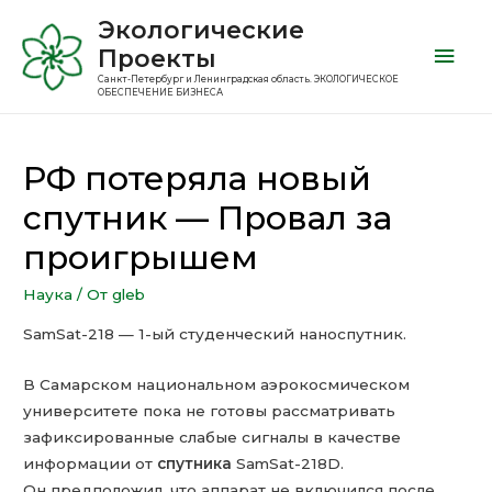
Экологические
Проекты
Санкт-Петербург и Ленинградская область. ЭКОЛОГИЧЕСКОЕ
ОБЕСПЕЧЕНИЕ БИЗНЕСА
РФ потеряла новый
спутник — Провал за
проигрышем
Наука
/ От
gleb
SamSat-218 — 1-ый студенческий наноспутник.
В Самарском национальном аэрокосмическом
университете пока не готовы рассматривать
зафиксированные слабые сигналы в качестве
информации от
спутника
SamSat-218D.
Он предположил, что аппарат не включился после