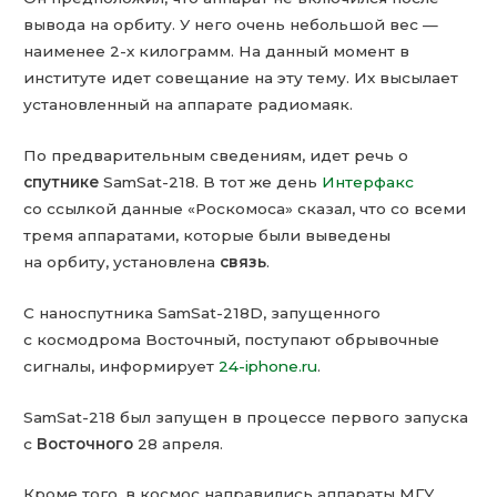
вывода на орбиту. У него очень небольшой вес —
наименее 2-х килограмм. На данный момент в
институте идет совещание на эту тему. Их высылает
установленный на аппарате радиомаяк.
По предварительным сведениям, идет речь о
спутнике
SamSat-218. В тот же день
Интерфакс
со ссылкой данные «Роскомоса» сказал, что со всеми
тремя аппаратами, которые были выведены
на орбиту, установлена
связь
.
С наноспутника SamSat-218D, запущенного
с космодрома Восточный, поступают обрывочные
сигналы, информирует
24-iphone.ru
.
SamSat-218 был запущен в процессе первого запуска
с
Восточного
28 апреля.
Кроме того, в космос направились аппараты МГУ