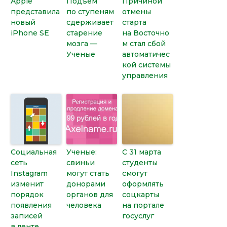
Apple
Подъем
Причиной
представила
по ступеням
отмены
новый
сдерживает
старта
iPhone SE
старение
на Восточно
мозга —
м стал сбой
Ученые
автоматичес
кой системы
управления
Социальная
Ученые:
С 31 марта
сеть
свиньи
студенты
Instagram
могут стать
смогут
изменит
донорами
оформлять
порядок
органов для
соцкарты
появления
человека
на портале
записей
госуслуг
в ленте