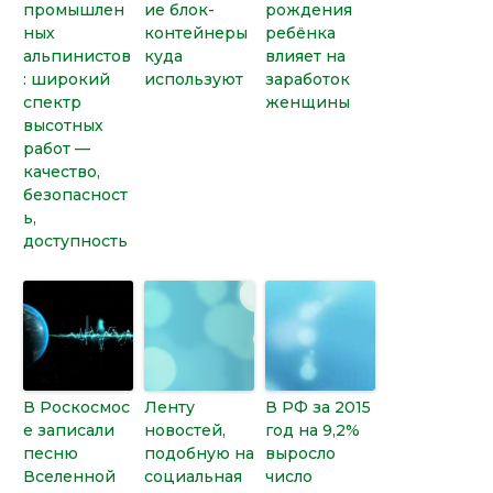
промышлен
ие блок-
рождения
ных
контейнеры
ребёнка
альпинистов
куда
влияет на
: широкий
используют
заработок
спектр
женщины
высотных
работ —
качество,
безопасност
ь,
доступность
В Роскосмос
Ленту
В РФ за 2015
е записали
новостей,
год на 9,2%
песню
подобную на
выросло
Вселенной
социальная
число