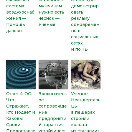
система
мужчинам
демонстрир
воздухоснаб
нужно есть
овать
жения —
чеснок —
рекламу
Помощь
Ученые
одновремен
далеко
но в
социальных
сетях
и по ТВ
Отчет 4-ОС:
Экологическ
Ученые:
Что
ое
Неандерталь
Отражает,
сопровожде
цы
Кто Подает и
ние
в пещерах
Каковы
предприяти
строили
Сроки
й: гарантия
кольца
Предоставле
устойчивост
из сталагмит