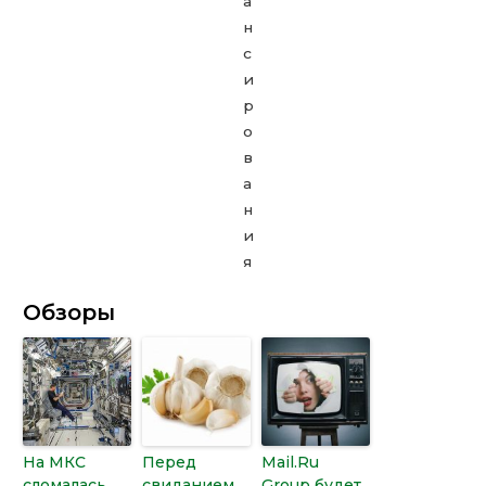
Обзоры
На МКС
Перед
Mail.Ru
сломалась
свиданием
Group будет