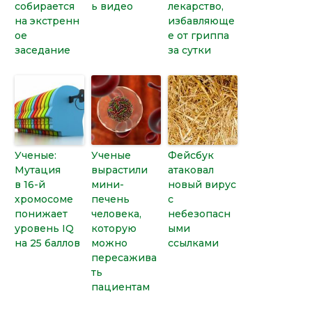
собирается
ь видео
лекарство,
на экстренн
избавляюще
ое
е от гриппа
заседание
за сутки
Ученые:
Ученые
Фейсбук
Мутация
вырастили
атаковал
в 16-й
мини-
новый вирус
хромосоме
печень
с
понижает
человека,
небезопасн
уровень IQ
которую
ыми
на 25 баллов
можно
ссылками
пересажива
ть
пациентам