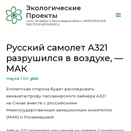
Экологические
Проекты
Санкт-Петербург и Ленинградская область. ЭКОЛОГИЧЕСКОЕ
ОБЕСПЕЧЕНИЕ БИЗНЕСА
Русский самолет А321
разрушился в воздухе, —
МАК
Наука
/ От
gleb
Египетская сторона будет расследовать
авиакатастрофу пассажирского лайнера А321
на Синае вместе с российскими
Межгосударственным авиационным комитетом
(МАК) и Росавиацией.
Airbus-321 потерпел крушение на севере Синайского