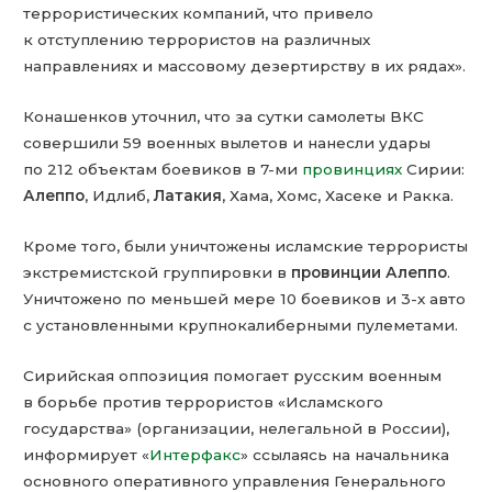
террористических компаний, что привело
к отступлению террористов на различных
направлениях и массовому дезертирству в их рядах».
Конашенков уточнил, что за сутки самолеты ВКС
совершили 59 военных вылетов и нанесли удары
по 212 объектам боевиков в 7-ми
провинциях
Сирии:
Алеппо
, Идлиб,
Латакия
, Хама, Хомс, Хасеке и Ракка.
Кроме того, были уничтожены исламские террористы
экстремистской группировки в
провинции
Алеппо
.
Уничтожено по меньшей мере 10 боевиков и 3-х авто
с установленными крупнокалиберными пулеметами.
Сирийская оппозиция помогает русским военным
в борьбе против террористов «Исламского
государства» (организации, нелегальной в России),
информирует «
Интерфакс
» ссылаясь на начальника
основного оперативного управления Генерального