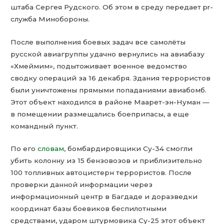
штаба Сергея Рудского. Об этом в среду передает pr-
служба Минобороны.
После выполнения боевых задач все самолёты
русской авиагруппы удачно вернулись на авиабазу
«Хмеймим», подытоживает военное ведомство
сводку операций за 16 декабря. Здания террористов
были уничтожены прямыми попаданиями авиабомб.
Этот объект находился в районе Маарет-эн-Нуман —
в помещении размещались боеприпасы, а еще
командный пункт.
По его
словам
, бомбардировщики Су-34 смогли
убить колонну из 15 бензовозов и приблизительно
100 топливных автоцистерн террористов. После
проверки данной информации через
информационный центр в Багдаде и доразведки
координат базы боевиков беспилотными
средствами, ударом штурмовика Су-25 этот объект