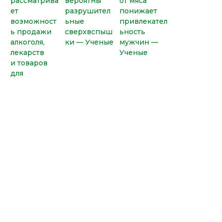
рассматрива
вероятны
от мяса
ет
разрушител
понижает
возможност
ьные
привлекател
ь продажи
сверхвспыш
ьность
алкоголя,
ки — Ученые
мужчин —
лекарств
Ученые
и товаров
для
взрослых
Ученые
В московско
Обеды
сделали
м метро
с коллегами
расписание
сейчас
повышают
магнитных
бесплатный
продуктивн
бурь
wi-fi на всех
ость
на апрель
станциях
работы —
2016
ученые