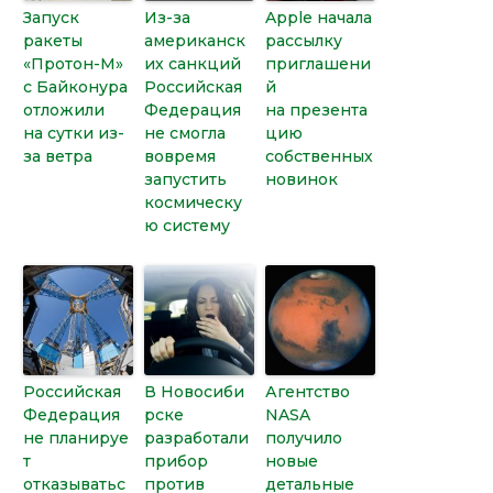
Запуск
Из-за
Apple начала
ракеты
американск
рассылку
«Протон-М»
их санкций
приглашени
с Байконура
Российская
й
отложили
Федерация
на презента
на сутки из-
не смогла
цию
за ветра
вовремя
собственных
запустить
новинок
космическу
ю систему
Российская
В Новосиби
Агентство
Федерация
рске
NASA
не планируе
разработали
получило
т
прибор
новые
отказыватьс
против
детальные