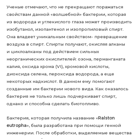
Ученые отмечают, что не прекращают поражаться
свойствам данной «волшебной» бактерии, которая
из водорода и углекислого глаза может производить
изобутанол, изопантенол и изопропиловый спирт.
Она владеет уникальным свойством- превращение
воздуха в спирт. Спирты получают, окисляя алканы
и циклоалканы под действием сильных
неорганических окислителей: озона, перманганата
калия, оксида хрома (VI), хромовой кислоты,
диоксида селена, пероксида водорода, а еще
некоторых надкислот. В данном ему помогают
созданные им бактерии нового вида. Как оказалось
бактерия не только лишь подчеркивает спирт,
однако и способна сделать биотопливо.
Бактерия, которая получила название «
Ralston
eutropha
», была разработана при помощи генной
инженерии. После обработки, выделяемые вещества