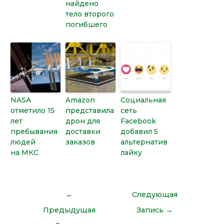
найдено
тело второго
погибшего
NASA
Amazon
Социальная
отметило 15
представила
сеть
лет
дрон для
Facebook
пребывания
доставки
добавил 5
людей
заказов
альтернатив
на МКС
лайку
←
Следующая
Предыдущая
Запись
→