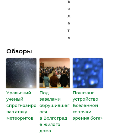
Обзоры
Уральский
Под
Показано
ученый
завалами
устройство
спрогнозиро
обрушившег
Вселенной
вал атаку
ося
«с точки
метеоритов
в Волгоград
зрения бога»
е жилого
дома